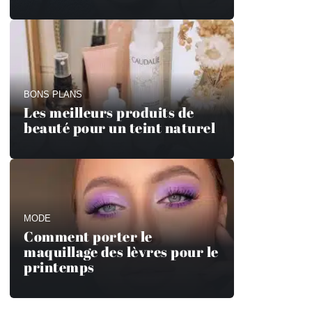
BONS PLANS
Les meilleurs produits de
beauté pour un teint naturel
MODE
Comment porter le
maquillage des lèvres pour le
printemps