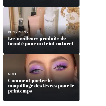
BONS PLANS
Les meilleurs produits de
beauté pour un teint naturel
MODE
Comment porter le
maquillage des lèvres pour le
printemps